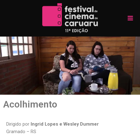
Skip
Mai
to
Men
content
Acolhimento
Dirigido por
Ingrid Lopes e Wesley Dummer
Gramado – RS