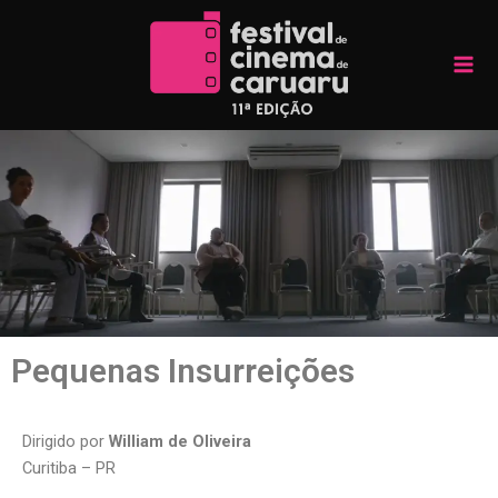
Skip
Mai
to
Men
content
Pequenas Insurreições
Dirigido por
William de Oliveira
Curitiba – PR