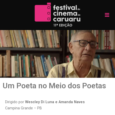
Skip
Mai
to
Men
content
Um Poeta no Meio dos Poetas
Dirigido por
Wescley Di Luna e Amanda Naves
Campina Grande – PB