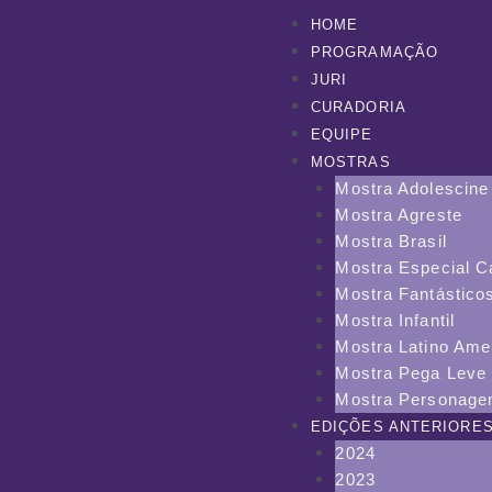
Menu
HOME
PROGRAMAÇÃO
JURI
CURADORIA
EQUIPE
MOSTRAS
Mostra Adolescine
Mostra Agreste
Mostra Brasil
Mostra Especial C
Mostra Fantástico
Mostra Infantil
Mostra Latino Ame
Mostra Pega Leve
Mostra Personag
EDIÇÕES ANTERIORE
2024
2023