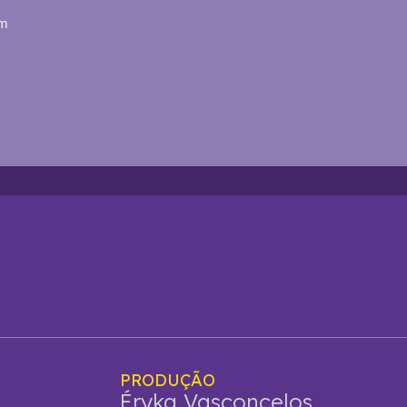
em
S
PRODUÇÃO
Éryka Vasconcelos