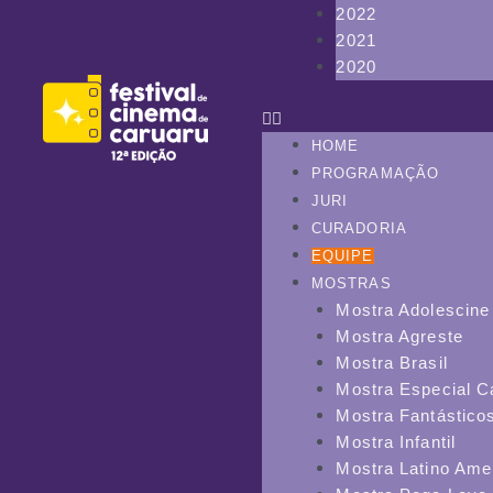
2022
2021
2020
HOME
PROGRAMAÇÃO
JURI
CURADORIA
EQUIPE
MOSTRAS
Mostra Adolescine
Mostra Agreste
Mostra Brasil
Mostra Especial C
Mostra Fantástico
Mostra Infantil
Mostra Latino Ame